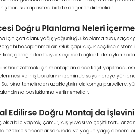
niş borusu kapasitesi birlikte değerlendirilmelidir.
esi Doğru Planlama Neleri İçerme
ama için çatı alanı, yağış yoğunluğu, kaplama türü, saçak 
ergahı hesaplanmalıdır. Oluk çapı küçük seçilirse sistem il
kalır; gereğinden büyük seçilirse bağlantı detayları zorlan
ı
riskini azaltmak için montajdan önce keşif yapılması, esk
celenmesi ve iniş borularının zeminde suyu nereye yönlendi
. Su, bina temelinden uzaklaştırılmalı; komşu parsellere, y
andırma boşluklarına verilmemelidir.
l Edilirse Doğru Montaj da İşlevin
 olsa bile yaprak, çamur, kuş yuvası ve çeşitli tortular za
enle özellikle sonbahar sonunda ve yoğun yağış dönemi ö