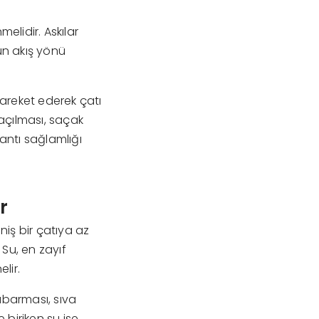
melidir. Askılar
yun akış yönü
hareket ederek çatı
açılması, saçak
lantı sağlamlığı
r
niş bir çatıya az
 Su, en zayıf
lir.
abarması, sıva
 biriken su ise