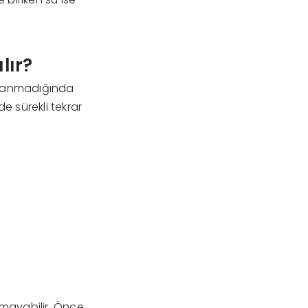
lır?
gulanmadığında
 sürekli tekrar
.
lmayabilir. Önce