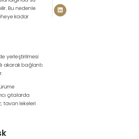
lir. Bu nedenle
epheye kadar
e yerleştirilmesi
lı akarak bağlantı
r.
çürüme
ıcı çıtalarda
 tavan lekeleri
sk