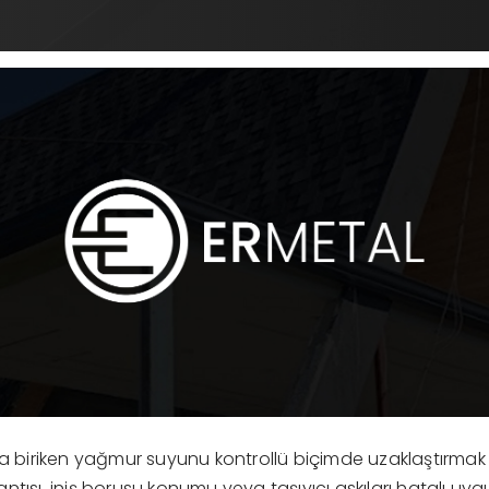
da biriken yağmur suyunu kontrollü biçimde uzaklaştırmak i
ntısı, iniş borusu konumu veya taşıyıcı askıları hatalı uy