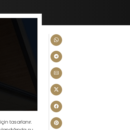
çin tasarlanır.
gulandığında su