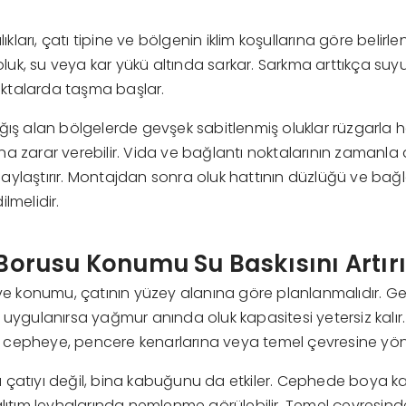
lıkları, çatı tipine ve bölgenin iklim koşullarına göre belirlen
a oluk, su veya kar yükü altında sarkar. Sarkma arttıkça su
noktalarda taşma başlar.
ğış alan bölgelerde gevşek sabitlenmiş oluklar rüzgarla 
a zarar verebilir. Vida ve bağlantı noktalarının zamanla 
kolaylaştırır. Montajdan sonra oluk hattının düzlüğü ve bağ
lmelidir.
ş Borusu Konumu Su Baskısını Artırı
 ve konumu, çatının yüzey alanına göre planlanmalıdır. Ge
 uygulanırsa yağmur anında oluk kapasitesi yetersiz kalır.
cepheye, pencere kenarlarına veya temel çevresine yöne
 çatıyı değil, bina kabuğunu da etkiler. Cephede boya k
alıtım levhalarında nemlenme görülebilir. Temel çevresinde