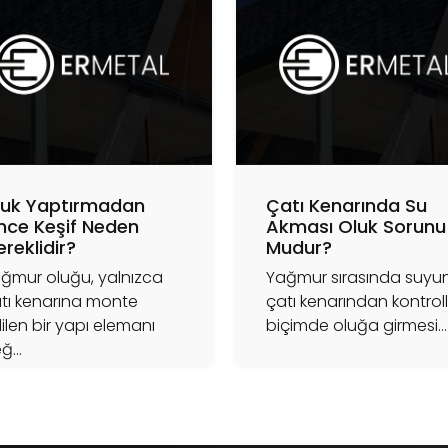
luk Yaptırmadan
Çatı Kenarında Su
nce Keşif Neden
Akması Oluk Sorunu
reklidir?
Mudur?
ğmur oluğu, yalnızca
Yağmur sırasında suyu
tı kenarına monte
çatı kenarından kontrol
ilen bir yapı elemanı
biçimde oluğa girmesi...
ğ...