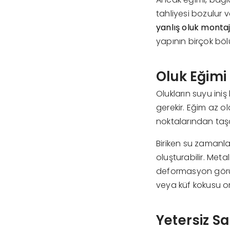
tahliyesi bozulur 
yanlış oluk montaj
yapının birçok bölü
Oluk Eğimi 
Olukların suyu ini
gerekir. Eğim az o
noktalarından taşa
Biriken su zamanl
oluşturabilir. Meta
deformasyon görül
veya küf kokusu ort
Yetersiz S