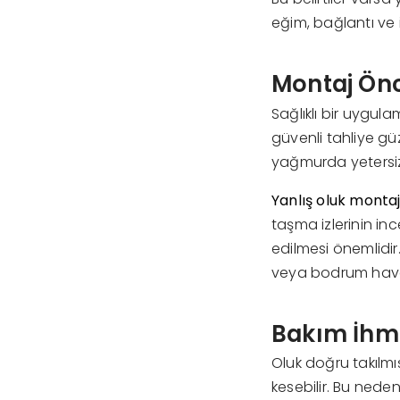
eğim, bağlantı ve i
Montaj Önc
Sağlıklı bir uygul
güvenli tahliye güz
yağmurda yetersiz 
Yanlış oluk montaj
taşma izlerinin in
edilmesi önemlidir
veya bodrum haval
Bakım İhma
Oluk doğru takılmış
kesebilir. Bu ned