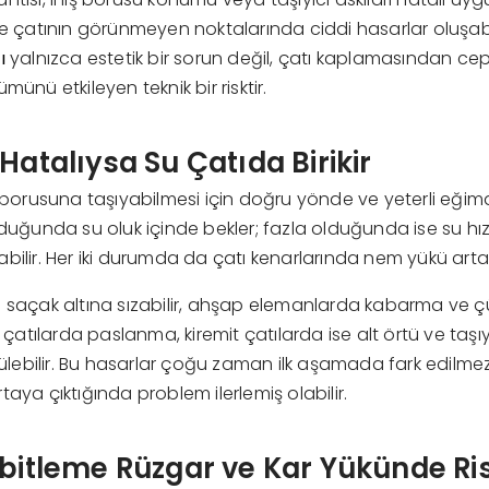
ve çatının görünmeyen noktalarında ciddi hasarlar oluşabi
ı
yalnızca estetik bir sorun değil, çatı kaplamasından c
münü etkileyen teknik bir risktir.
Hatalıysa Su Çatıda Birikir
ş borusuna taşıyabilmesi için doğru yönde ve yeterli eğimd
lduğunda su oluk içinde bekler; fazla olduğunda ise su hız
bilir. Her iki durumda da çatı kenarlarında nem yükü arta
a saçak altına sızabilir, ahşap elemanlarda kabarma ve 
l çatılarda paslanma, kiremit çatılarda ise alt örtü ve taşıy
ebilir. Bu hasarlar çoğu zaman ilk aşamada fark edilmez;
aya çıktığında problem ilerlemiş olabilir.
abitleme Rüzgar ve Kar Yükünde Ri