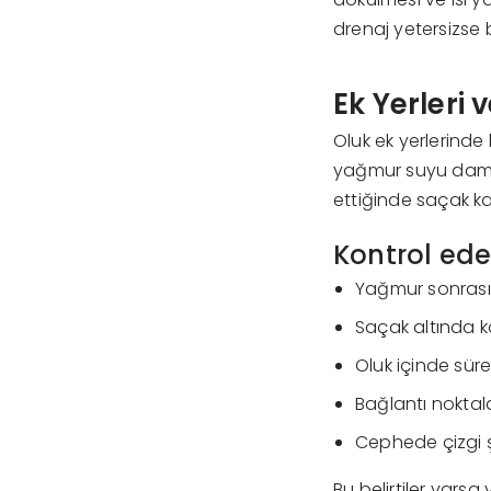
drenaj yetersizse 
Ek Yerleri 
Oluk ek yerlerinde
yağmur suyu damla
ettiğinde saçak ka
Kontrol ede
Yağmur sonrası 
Saçak altında 
Oluk içinde süre
Bağlantı nokta
Cephede çizgi şe
Bu belirtiler var