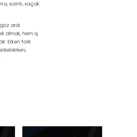
a, sızıntı, saçak
 göz ardı
ek almak, hem iş
ır. Erken fark
ilebilirken,
.