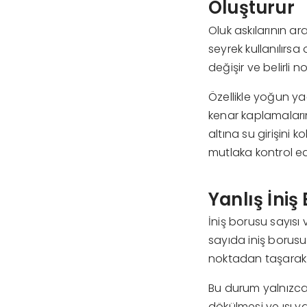
Oluşturur
Oluk askılarının ara
seyrek kullanılırs
değişir ve belirli 
Özellikle yoğun ya
kenar kaplamaların
altına su girişini 
mutlaka kontrol edi
Yanlış İni
İniş borusu sayısı
sayıda iniş borusu
noktadan taşarak 
Bu durum yalnızca
dökülmesi ve ısı y