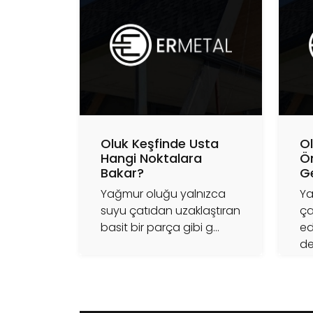
Oluk Keşfinde Usta
O
Hangi Noktalara
Ö
Bakar?
Ge
Yağmur oluğu yalnızca
Ya
suyu çatıdan uzaklaştıran
ça
basit bir parça gibi g...
ed
de