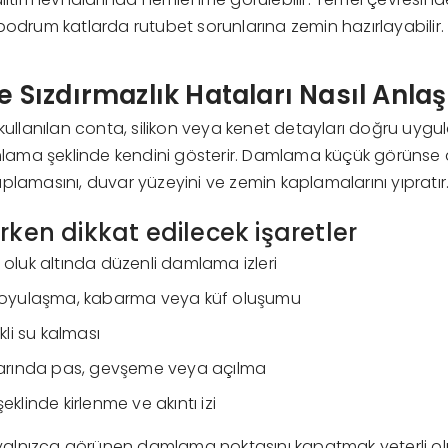
bodrum katlarda rutubet sorunlarına zemin hazırlayabilir.
ve Sızdırmazlık Hataları Nasıl Anlaşı
 kullanılan conta, silikon veya kenet detayları doğru uy
ma şeklinde kendini gösterir. Damlama küçük görünse de
plamasını, duvar yüzeyini ve zemin kaplamalarını yıpratır
rken dikkat edilecek işaretler
oluk altında düzenli damlama izleri
koyulaşma, kabarma veya küf oluşumu
kli su kalması
larında pas, gevşeme veya açılma
klinde kirlenme ve akıntı izi
sa yalnızca görünen damlama noktasını kapatmak yeterli o