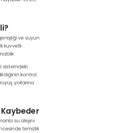
li?
genişliği ve suyun
k kuvvetli
abilir.
i sistemdeki
rdiğinin kontrol
ürüyüş yollarına
i Kaybeder
manla su akışını
ncesinde temizlik