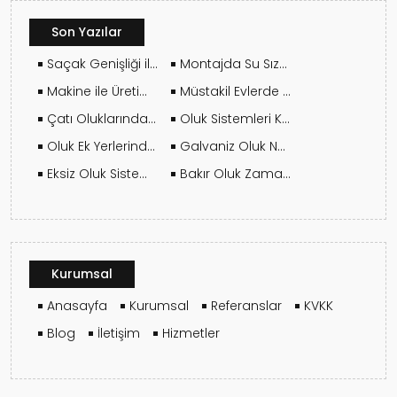
Son Yazılar
Saçak Genişliği ile Sistem Boyutu Arasındaki İlişki
Montajda Su Sızdırmazlık Nasıl Sağlanır?
Makine ile Üretim ve Saha Montajı Nasıl Birlikte Yürür?
Müstakil Evlerde Oluk Sistemi Nasıl Planlanır?
Çatı Oluklarında Doğru İniş Borusu Çapı Nasıl Seçilir?
Oluk Sistemleri Kaç Yılda Bir Bakım Gerektirir?
Oluk Ek Yerlerinden Su Kaçırıyorsa Ne Yapılmalı?
Galvaniz Oluk Nerelerde Tercih Edilmeli?
Eksiz Oluk Sistemleri Kaç Metre Tek Parça Üretilebilir?
Bakır Oluk Zamanla Kararır mı? Patina Süreci Nedir?
Kurumsal
Anasayfa
Kurumsal
Referanslar
KVKK
Blog
İletişim
Hizmetler