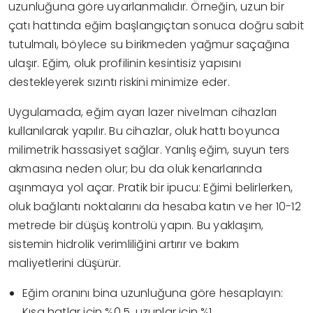
uzunluğuna göre uyarlanmalıdır. Örneğin, uzun bir
çatı hattında eğim başlangıçtan sonuca doğru sabit
tutulmalı, böylece su birikmeden yağmur saçağına
ulaşır. Eğim, oluk profilinin kesintisiz yapısını
destekleyerek sızıntı riskini minimize eder.
Uygulamada, eğim ayarı lazer nivelman cihazları
kullanılarak yapılır. Bu cihazlar, oluk hattı boyunca
milimetrik hassasiyet sağlar. Yanlış eğim, suyun ters
akmasına neden olur; bu da oluk kenarlarında
aşınmaya yol açar. Pratik bir ipucu: Eğimi belirlerken,
oluk bağlantı noktalarını da hesaba katın ve her 10-12
metrede bir düşüş kontrolü yapın. Bu yaklaşım,
sistemin hidrolik verimliliğini artırır ve bakım
maliyetlerini düşürür.
Eğim oranını bina uzunluğuna göre hesaplayın:
Kısa hatlar için %0,5, uzunlar için %1.