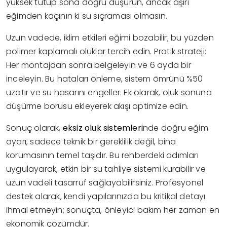
yüksek tutup sona doğru düşürün, ancak aşırı
eğimden kaçının ki su sıçraması olmasın.
Uzun vadede, iklim etkileri eğimi bozabilir; bu yüzden
polimer kaplamalı oluklar tercih edin. Pratik strateji:
Her montajdan sonra belgeleyin ve 6 ayda bir
inceleyin. Bu hataları önleme, sistem ömrünü %50
uzatır ve su hasarını engeller. Ek olarak, oluk sonuna
düşürme borusu ekleyerek akışı optimize edin.
Sonuç olarak,
eksiz oluk sistemleri
nde doğru eğim
ayarı, sadece teknik bir gereklilik değil, bina
korumasının temel taşıdır. Bu rehberdeki adımları
uygulayarak, etkin bir su tahliye sistemi kurabilir ve
uzun vadeli tasarruf sağlayabilirsiniz. Profesyonel
destek alarak, kendi yapılarınızda bu kritikal detayı
ihmal etmeyin; sonuçta, önleyici bakım her zaman en
ekonomik çözümdür.