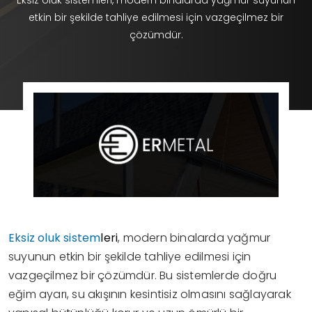
Eksiz oluk sistemleri, modern binalarda yağmur suyunun
etkin bir şekilde tahliye edilmesi için vazgeçilmez bir
çözümdür.
Eksiz oluk sistem
leri
, modern binalarda yağmur
suyunun etkin bir şekilde tahliye edilmesi için
vazgeçilmez bir çözümdür. Bu sistemlerde doğru
eğim ayarı, su akışının kesintisiz olmasını sağlayarak