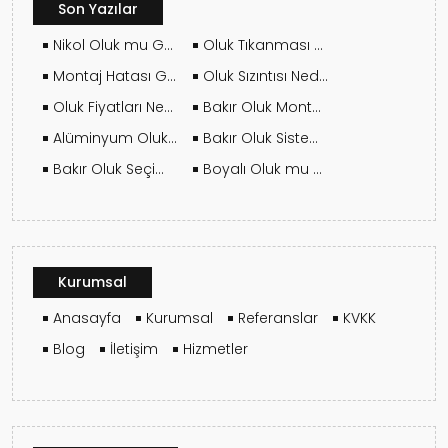
Son Yazılar
Nikol Oluk mu Galvaniz Oluk mu? Karşılaştırmalı Rehber
Oluk Tıkanması Hangi Sorunlara Yol Açar?
Montaj Hatası Garantiyi Nasıl Etkiler?
Oluk Sızıntısı Neden Olur ve Nasıl Önlenir?
Oluk Fiyatları Neye Göre Değişir?
Bakır Oluk Montajı İçin Usta Seçimi Nasıl Yapılmalı?
Alüminyum Oluk Hangi Çatılar İçin Mantıklıdır?
Bakır Oluk Sistemleri Hangi Yapılarda Tercih Edilmeli?
Bakır Oluk Seçimi Hangi Yapılar İçin Daha Uygundur?
Boyalı Oluk mu Galvaniz mi? Fiyat ve Performans Analizi
Kurumsal
Anasayfa
Kurumsal
Referanslar
KVKK
Blog
İletişim
Hizmetler