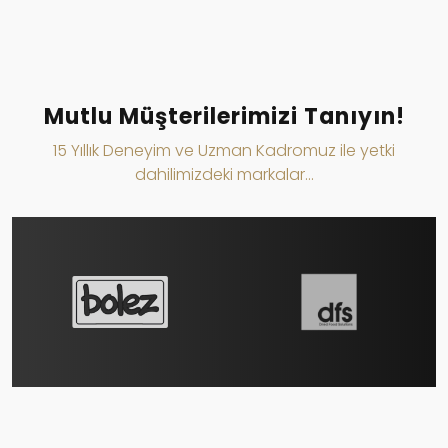
Mutlu Müşterilerimizi Tanıyın!
15 Yıllık Deneyim ve Uzman Kadromuz ile yetki
dahilimizdeki markalar...