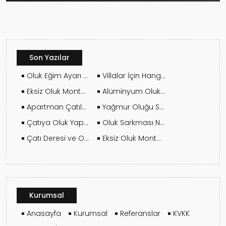
Son Yazılar
Oluk Eğim Ayarı Nasıl Yapılmalı?
Villalar İçin Hangi Oluk Sistemi Daha Uygundur?
Eksiz Oluk Montajında Dikkat Edilmesi Gereken Teknik Detaylar
Alüminyum Oluk Hangi Çatılar İçin Mantıklıdır?
Apartman Çatılarında Oluk Yenileme Nasıl Yapılır?
Yağmur Oluğu Seçerken Malzeme Kalitesi Nasıl Anlaşılır?
Çatıya Oluk Yaptırmak Su Yalıtımını Nasıl Etkiler?
Oluk Sarkması Neden Olur?
Çatı Deresi ve Oluk Arasındaki Fark Nedir?
Eksiz Oluk Montajında Bilmeniz Gereken Her Şey
Kurumsal
Anasayfa
Kurumsal
Referanslar
KVKK