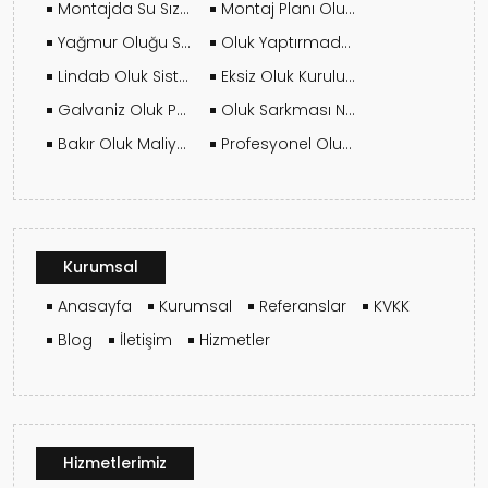
Montajda Su Sızdırmazlık Nasıl Sağlanır?
Montaj Planı Oluşturmadan Önce Sorulması Gereken Sorular
Yağmur Oluğu Seçerken Malzeme Kalitesi Nasıl Anlaşılır?
Oluk Yaptırmadan Önce Keşif Neden Gereklidir?
Lindab Oluk Sistemleri Neden Tercih Ediliyor?
Eksiz Oluk Kurulumunda Dikkat Edilmesi Gereken 10 Kritik Nokta
Galvaniz Oluk Paslanır mı? Doğru Kullanım Koşulları
Oluk Sarkması Neden Olur?
Bakır Oluk Maliyeti Neden Diğer Oluklardan Farklıdır?
Profesyonel Oluk Montajı Neden Önemlidir?
Kurumsal
Anasayfa
Kurumsal
Referanslar
KVKK
Blog
İletişim
Hizmetler
Hizmetlerimiz