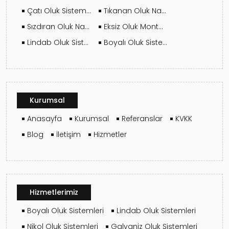
Çatı Oluk Sistemi Yaptırmadan Önce Nelere Dikkat Edilmeli?
Tıkanan Oluk Nasıl Temizlenir?
Sızdıran Oluk Nasıl Anlaşılır? Erken Belirtiler
Eksiz Oluk Montajında Bilmeniz Gereken Her Şey
Lindab Oluk Sistemleri ile Standart Oluk Arasındaki Fark
Boyalı Oluk Sistemlerinde Renk Solması Olur mu?
Kurumsal
Anasayfa
Kurumsal
Referanslar
KVKK
Blog
İletişim
Hizmetler
Hizmetlerimiz
Boyalı Oluk Sistemleri
Lindab Oluk Sistemleri
Nikol Oluk Sistemleri
Galvaniz Oluk Sistemleri