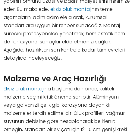
yapının ömrünü uzatır ve bakım maliyetlerini minimize
eder. Bu makalede,
eksiz oluk montajı
nın temel
aşamalarını adım adım ele alarak, kurumsal
standartlara uygun bir rehber sunacağız. Montaj
sürecini profesyonelce yönetmek, hem estetik hem
de fonksiyonel sonuçlar elde etmenizi sağlar.
Aşağıda, hazırlıktan son kontrole kadar tüm evreleri
detaylıca inceleyeceğiz.
Malzeme ve Araç Hazırlığı
Eksiz oluk montajı
na başlamadan önce, kaliteli
malzeme seçimi kritik öneme sahiptir. Alüminyum
veya galvanizli çelik gibi korozyona dayanıklı
malzemeler tercih edilmelidir. Oluk profilleri, yağmur
suyunun debisine göre hesaplanarak belirlenir;
örneğin, standart bir ev çatı için 12-15 cm genişlikteki