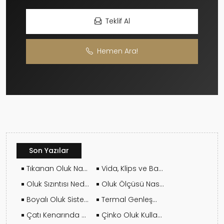
Teklif Al
Hemen Ara!
Son Yazılar
Tıkanan Oluk Nasıl Temizlenir?
Vida, Klips ve Bağlantı Elemanları Seçim Rehberi
Oluk Sızıntısı Neden Olur ve Nasıl Önlenir?
Oluk Ölçüsü Nasıl Belirlenir?
Boyalı Oluk Sistemlerinde Renk Solması Olur mu?
Termal Genleşme ve Montaj Planlaması Arasındaki İlişki
Çatı Kenarında Su Akması Oluk Sorunu Mudur?
Çinko Oluk Kullanırken Nelere Dikkat Edilmeli?