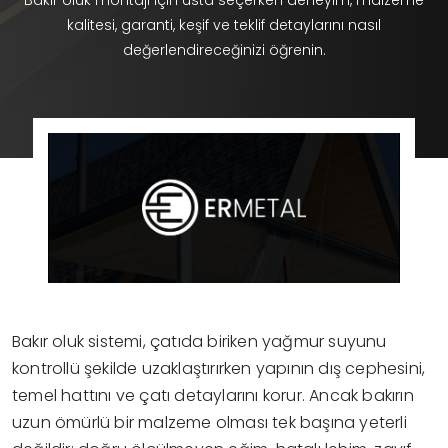
Bakır oluk montajı için usta seçerken deneyim, malzeme
kalitesi, garanti, keşif ve teklif detaylarını nasıl
değerlendireceğinizi öğrenin.
Bakır oluk sistemi, çatıda biriken yağmur suyunu
kontrollü şekilde uzaklaştırırken yapının dış cephesini,
temel hattını ve çatı detaylarını korur. Ancak bakırın
uzun ömürlü bir malzeme olması tek başına yeterli