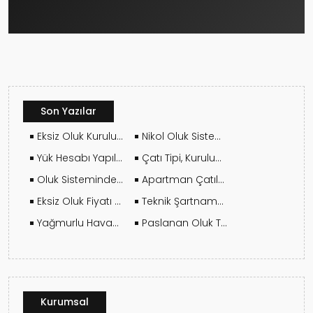
Son Yazılar
Eksiz Oluk Kurulumunda Dikkat Edilmesi Gereken 10 Kritik Nokta
Nikol Oluk Sistemleri Soğuk Havalarda Çatlar mı?
Yük Hesabı Yapılmadan Kuruluma Başlanmamalı
Çatı Tipi, Kurulum Yöntemini Nasıl Etkiler?
Oluk Sisteminde İniş Borusu Sayısı Nasıl Belirlenir?
Apartman Çatılarında Oluk Yenileme Nasıl Yapılır?
Eksiz Oluk Fiyatı Nasıl Hesaplanır?
Teknik Şartname ve Yapı Standartlarına Uygun Montaj
Yağmurlu Havada Oluk Tamiri Yapılır Mı?
Paslanan Oluk Tamir Edilir Mi?
Kurumsal