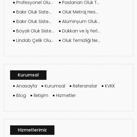
Profesyonel Oluk Montajı Neden Önemlidir?
Paslanan Oluk Tamir Edilir Mi?
Bakır Oluk Sistemlerinin Ömrü Kaç Yıldır?
Oluk Metraj Hesabı Nasıl Yapılır?
Bakır Oluk Sistemleri Hangi Yapılarda Tercih Edilmeli?
Alüminyum Oluk Hangi Çatılar İçin Mantıklıdır?
Boyalı Oluk Sistemlerinde Elektrostatik Boya Avantajı
Dükkan ve İş Yerleri İçin Oluk Seçimi Nasıl Olmalı?
Lindab Çelik Oluk Sistemleri Ne Kadar Dayanıklı?
Oluk Temizliği Ne Sıklıkla Yapılmalı?
Kurumsal
Anasayfa
Kurumsal
Referanslar
KVKK
Blog
İletişim
Hizmetler
Hizmetlerimiz