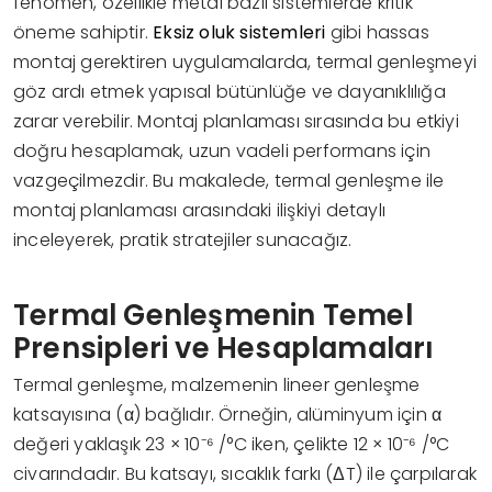
fenomen, özellikle metal bazlı sistemlerde kritik
öneme sahiptir.
Eksiz oluk sistemleri
gibi hassas
montaj gerektiren uygulamalarda, termal genleşmeyi
göz ardı etmek yapısal bütünlüğe ve dayanıklılığa
zarar verebilir. Montaj planlaması sırasında bu etkiyi
doğru hesaplamak, uzun vadeli performans için
vazgeçilmezdir. Bu makalede, termal genleşme ile
montaj planlaması arasındaki ilişkiyi detaylı
inceleyerek, pratik stratejiler sunacağız.
Termal Genleşmenin Temel
Prensipleri ve Hesaplamaları
Termal genleşme, malzemenin lineer genleşme
katsayısına (α) bağlıdır. Örneğin, alüminyum için α
değeri yaklaşık 23 × 10⁻⁶ /°C iken, çelikte 12 × 10⁻⁶ /°C
civarındadır. Bu katsayı, sıcaklık farkı (ΔT) ile çarpılarak