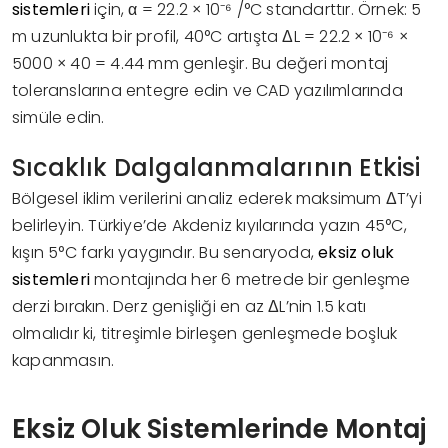
sistemleri
için, α = 22.2 × 10⁻⁶ /°C standarttır. Örnek: 5
m uzunlukta bir profil, 40°C artışta ΔL = 22.2 × 10⁻⁶ ×
5000 × 40 = 4.44 mm genleşir. Bu değeri montaj
toleranslarına entegre edin ve CAD yazılımlarında
simüle edin.
Sıcaklık Dalgalanmalarının Etkisi
Bölgesel iklim verilerini analiz ederek maksimum ΔT’yi
belirleyin. Türkiye’de Akdeniz kıyılarında yazın 45°C,
kışın 5°C farkı yaygındır. Bu senaryoda,
eksiz oluk
sistemleri
montajında her 6 metrede bir genleşme
derzi bırakın. Derz genişliği en az ΔL’nin 1.5 katı
olmalıdır ki, titreşimle birleşen genleşmede boşluk
kapanmasın.
Eksiz Oluk Sistemlerinde Montaj