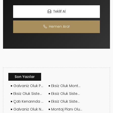
Teklif Al
Hemen Ara!
Son Yazılar
Galvaniz Oluk Paslanır mı? Doğru Kullanım Koşulları
Eksiz Oluk Montajında Bilmeniz Gereken Her Şey
Eksiz Oluk Sistemleri Neden Sızıntı Yapmaz?
Eksiz Oluk Sistemleri Kaç Metre Tek Parça Üretilebilir?
Çatı Kenarında Su Akması Oluk Sorunu Mudur?
Eksiz Oluk Sistemi Neden Daha Dayanıklı Kabul Edilir?
Galvaniz Oluk Nerelerde Tercih Edilmeli?
Montaj Planı Oluşturmadan Önce Sorulması Gereken Sorular