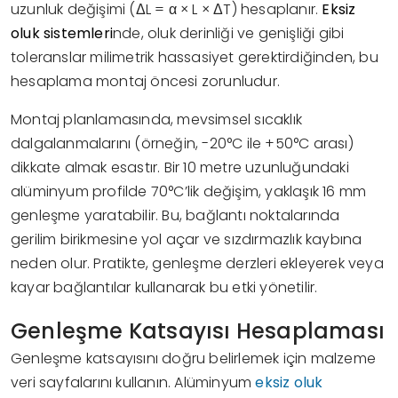
uzunluk değişimi (ΔL = α × L × ΔT) hesaplanır.
Eksiz
oluk sistemleri
nde, oluk derinliği ve genişliği gibi
toleranslar milimetrik hassasiyet gerektirdiğinden, bu
hesaplama montaj öncesi zorunludur.
Montaj planlamasında, mevsimsel sıcaklık
dalgalanmalarını (örneğin, -20°C ile +50°C arası)
dikkate almak esastır. Bir 10 metre uzunluğundaki
alüminyum profilde 70°C’lik değişim, yaklaşık 16 mm
genleşme yaratabilir. Bu, bağlantı noktalarında
gerilim birikmesine yol açar ve sızdırmazlık kaybına
neden olur. Pratikte, genleşme derzleri ekleyerek veya
kayar bağlantılar kullanarak bu etki yönetilir.
Genleşme Katsayısı Hesaplaması
Genleşme katsayısını doğru belirlemek için malzeme
veri sayfalarını kullanın. Alüminyum
eksiz oluk