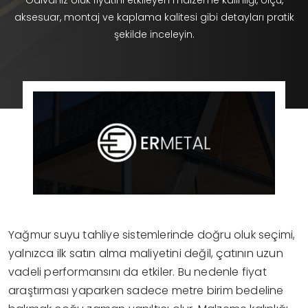
Galvaniz oluk fiyatını etkileyen malzeme kalınlığı, ölçü,
aksesuar, montaj ve kaplama kalitesi gibi detayları pratik
şekilde inceleyin.
Yağmur suyu tahliye sistemlerinde doğru oluk seçimi,
yalnızca ilk satın alma maliyetini değil, çatının uzun
vadeli performansını da etkiler. Bu nedenle fiyat
araştırması yaparken sadece metre birim bedeline