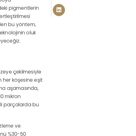
deki pigmentlerin
rtleştirilmesi
dilen bu yöntem,
knolojinin oluk
eyeceğiz.
i
yüzeye çekilmesiyle
n her köşesine eşit
lama aşamasında,
80 mikron
rili parçalarda bu
izleme ve
cünü %30-50