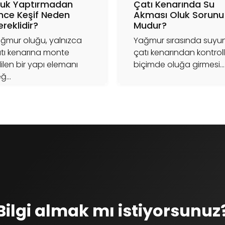
luk Yaptırmadan
Çatı Kenarında Su
nce Keşif Neden
Akması Oluk Sorunu
reklidir?
Mudur?
ğmur oluğu, yalnızca
Yağmur sırasında suyu
tı kenarına monte
çatı kenarından kontrol
ilen bir yapı elemanı
biçimde oluğa girmesi...
ğ...
Bilgi almak mı istiyorsunuz