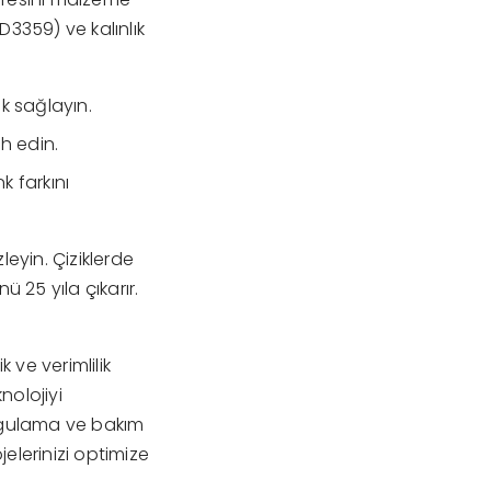
D3359) ve kalınlık
k sağlayın.
ih edin.
 farkını
leyin. Çiziklerde
 25 yıla çıkarır.
 ve verimlilik
nolojiyi
ygulama ve bakım
lerinizi optimize