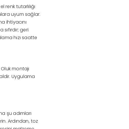
enk tutarlılığı
mlara uyum sağlar.
a ihtiyacını
ıfırdır; geri
ulama hızı saatte
 Oluk montajı
dealdir. Uygulama
na şu adımları
rin. Ardından, toz
süresini malzeme