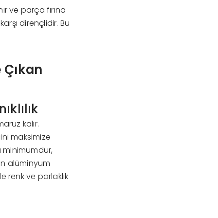
ır ve parça fırına
arşı dirençlidir. Bu
e Çıkan
ıklılık
aruz kalır.
cini maksimize
a minimumdur,
lan alüminyum
e renk ve parlaklık