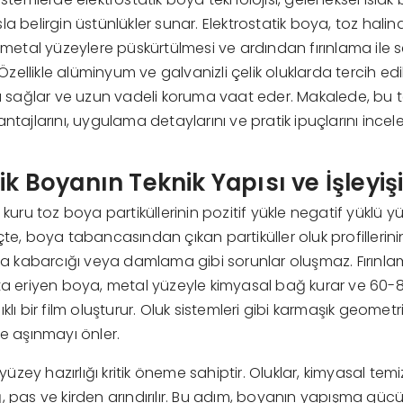
la belirgin üstünlükler sunar. Elektrostatik boya, toz halin
 metal yüzeylere püskürtülmesi ve ardından fırınlama ile se
. Özellikle alüminyum ve galvanizli çelik oluklarda tercih e
ağlar ve uzun vadeli koruma vaat eder. Makalede, bu te
antajlarını, uygulama detaylarını ve pratik ipuçlarını incel
ik Boyanın Teknik Yapısı ve İşleyiş
 kuru toz boya partiküllerinin pozitif yükle negatif yüklü 
çte, boya tabancasından çıkan partiküller oluk profillerini
hava kabarcığı veya damlama gibi sorunlar oluşmaz. Fırın
kta eriyen boya, metal yüzeyle kimyasal bağ kurar ve 60-
klı bir film oluşturur. Oluk sistemleri gibi karmaşık geomet
ve aşınmayı önler.
zey hazırlığı kritik öneme sahiptir. Oluklar, kimyasal tem
, pas ve kirden arındırılır. Bu adım, boyanın yapışma gü