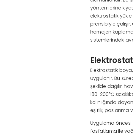
yöntemlerine kıyas
elektrostatik yükle
prensibiyle çalışır
homojen kaplama s
sistemlerindeki av
Elektrostat
Elektrostatik boya,
uygulanır. Bu süre
şekilde dağılır, 
180-200°C sıcaklı
kalınlığında dayanı
eşitlik, paslanma 
Uygulama öncesi yü
fosfatlama ile yağ