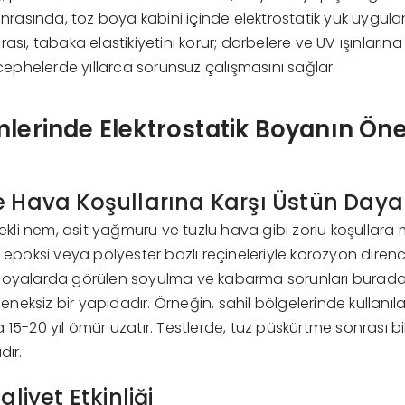
onrasında, toz boya kabini içinde elektrostatik yük uygulan
ası, tabaka elastikiyetini korur; darbelere ve UV ışınlarına k
ş cephelerde yıllarca sorunsuz çalışmasını sağlar.
mlerinde Elektrostatik Boyanın Ön
ı
 Hava Koşullarına Karşı Üstün Dayan
rekli nem, asit yağmuru ve tuzlu hava gibi zorlu koşullara m
, epoksi veya polyester bazlı reçineleriyle korozyon diren
 boyalarda görülen soyulma ve kabarma sorunları burad
eksiz bir yapıdadır. Örneğin, sahil bölgelerinde kullanı
15-20 yıl ömür uzatır. Testlerde, tuz püskürtme sonrası bil
dır.
aliyet Etkinliği