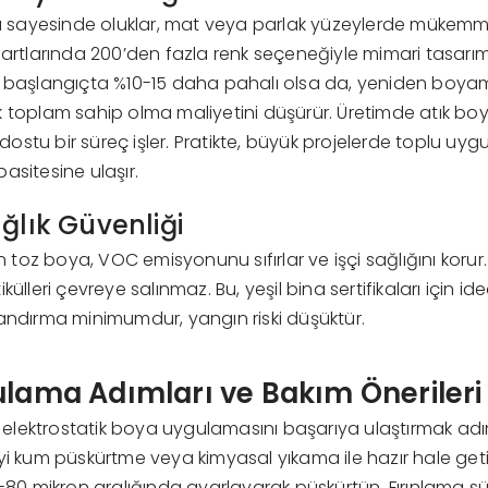
ayesinde oluklar, mat veya parlak yüzeylerde mükemmel r
dartlarında 200’den fazla renk seçeneğiyle mimari tasarı
, başlangıçta %10-15 daha pahalı olsa da, yeniden boyam
 toplam sahip olma maliyetini düşürür. Üretimde atık boya s
stu bir süreç işler. Pratikte, büyük projelerde toplu uyg
asitesine ulaşır.
ğlık Güvenliği
oz boya, VOC emisyonunu sıfırlar ve işçi sağlığını korur.
külleri çevreye salınmaz. Bu, yeşil bina sertifikaları için i
andırma minimumdur, yangın riski düşüktür.
ulama Adımları ve Bakım Önerileri
in elektrostatik boya uygulamasını başarıya ulaştırmak adı
yi kum püskürtme veya kimyasal yıkama ile hazır hale geti
0-80 mikron aralığında ayarlayarak püskürtün. Fırınlama 