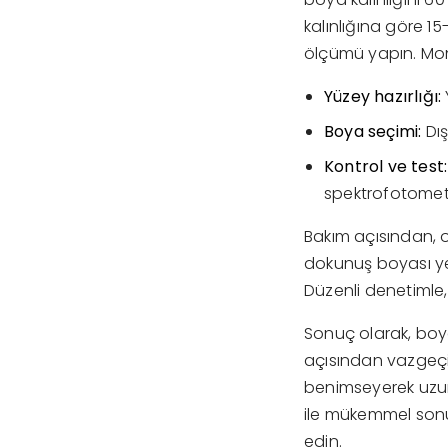
kalınlığına göre 1
ölçümü yapın. Mont
Yüzey hazırlığı:
Boya seçimi:
Dış
Kontrol ve test:
spektrofotometr
Bakım açısından, ol
dokunuş boyası yer
Düzenli denetimle,
Sonuç olarak, boyal
açısından vazgeçil
benimseyerek uzun
ile mükemmel sonu
edin.