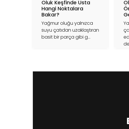
Oluk Keşfinde Usta
O
Hangi Noktalara
Ö
Bakar?
Ge
Yağmur oluğu yalnızca
Ya
suyu çatıdan uzaklaştıran
ça
basit bir parça gibi g...
ed
de