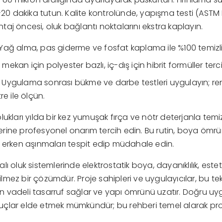
5-20 dakika tutun. Kalite kontrolünde, yapışma testi (ASTM 
aj öncesi, oluk bağlantı noktalarını ekstra kaplayın.
Yağ alma, pas giderme ve fosfat kaplama ile %100 temizli
 mekan için polyester bazlı, iç-dış için hibrit formüller terc
Uygulama sonrası bükme ve darbe testleri uygulayın; renk
e ile ölçün.
ukları yılda bir kez yumuşak fırça ve nötr deterjanla temiz
ine profesyonel onarım tercih edin. Bu rutin, boya ömrünü
 erken aşınmaları tespit edip müdahale edin.
ı oluk sistemlerinde elektrostatik boya, dayanıklılık, estetik
mez bir çözümdür. Proje sahipleri ve uygulayıcılar, bu tek
 vadeli tasarruf sağlar ve yapı ömrünü uzatır. Doğru u
çlar elde etmek mümkündür; bu rehberi temel alarak proje