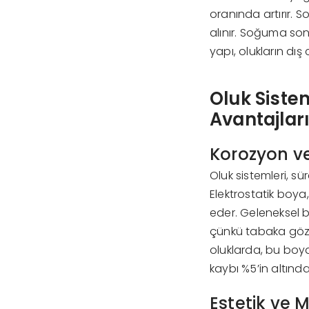
oranında artırır. S
alınır. Soğuma sonr
yapı, olukların dı
Oluk Siste
Avantajlar
Korozyon ve
Oluk sistemleri, sü
Elektrostatik boya
eder. Geleneksel
çünkü tabaka gözen
oluklarda, bu boya 
kaybı %5’in altında
Estetik ve M