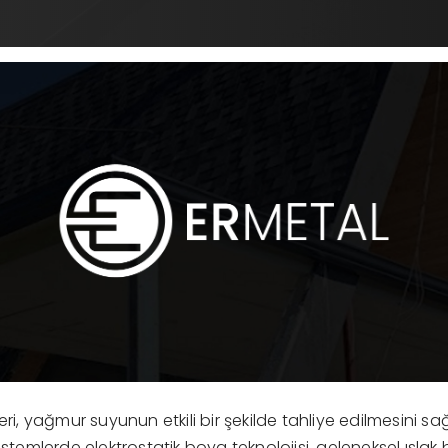
eri, yağmur suyunun etkili bir şekilde tahliye edilmesini sağ
istemlerde elektrostatik boya teknolojisi, geleneksel ıslak