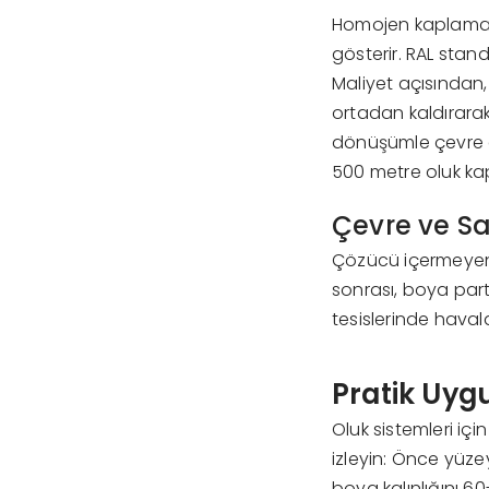
Homojen kaplama s
gösterir. RAL stan
Maliyet açısından
ortadan kaldırarak
dönüşümle çevre do
500 metre oluk kap
Çevre ve Sa
Çözücü içermeyen t
sonrası, boya parti
tesislerinde haval
Pratik Uyg
Oluk sistemleri iç
izleyin: Önce yüze
boya kalınlığını 6